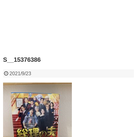
S__15376386
2021/9/23