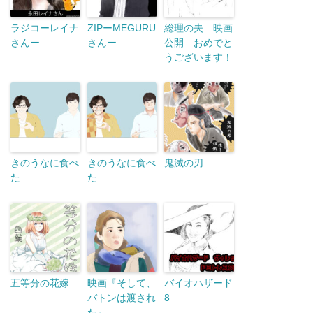
ラジコーレイナ
ZIPーMEGURU
総理の夫 映画
さんー
さんー
公開 おめでと
うございます！
きのうなに食べ
きのうなに食べ
鬼滅の刃
た
た
五等分の花嫁
映画『そして、
バイオハザード
バトンは渡され
8
た』