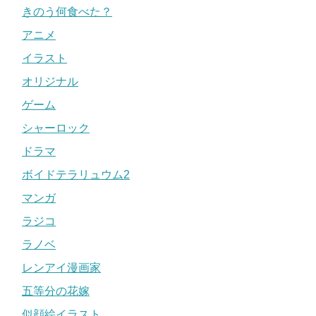
きのう何食べた？
アニメ
イラスト
オリジナル
ゲーム
シャーロック
ドラマ
ボイドテラリュウム2
マンガ
ラジコ
ラノベ
レンアイ漫画家
五等分の花嫁
似顔絵イラスト