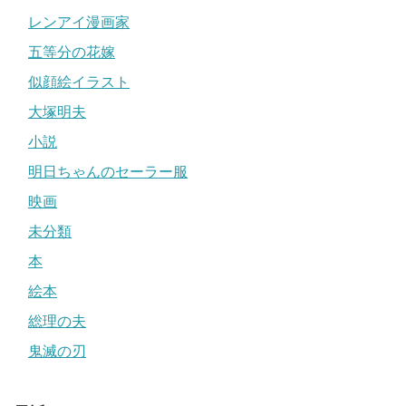
レンアイ漫画家
五等分の花嫁
似顔絵イラスト
大塚明夫
小説
明日ちゃんのセーラー服
映画
未分類
本
絵本
総理の夫
鬼滅の刃