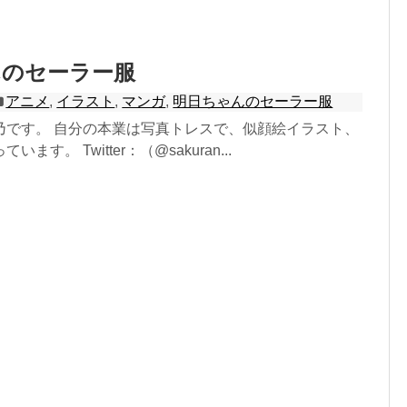
んのセーラー服
アニメ
,
イラスト
,
マンガ
,
明日ちゃんのセーラー服
乃です。 自分の本業は写真トレスで、似顔絵イラスト、
ます。 Twitter：（@sakuran...