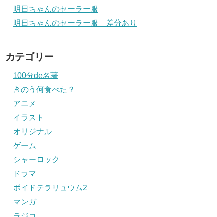
明日ちゃんのセーラー服
明日ちゃんのセーラー服 差分あり
カテゴリー
100分de名著
きのう何食べた？
アニメ
イラスト
オリジナル
ゲーム
シャーロック
ドラマ
ボイドテラリュウム2
マンガ
ラジコ