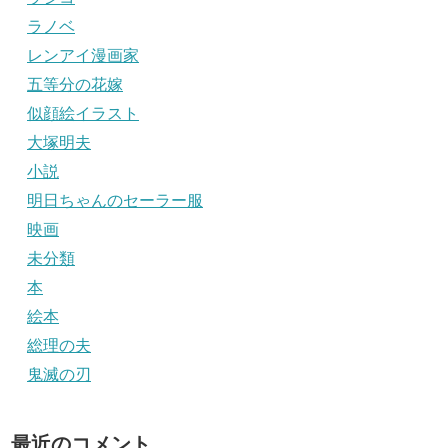
ラノベ
レンアイ漫画家
五等分の花嫁
似顔絵イラスト
大塚明夫
小説
明日ちゃんのセーラー服
映画
未分類
本
絵本
総理の夫
鬼滅の刃
最近のコメント