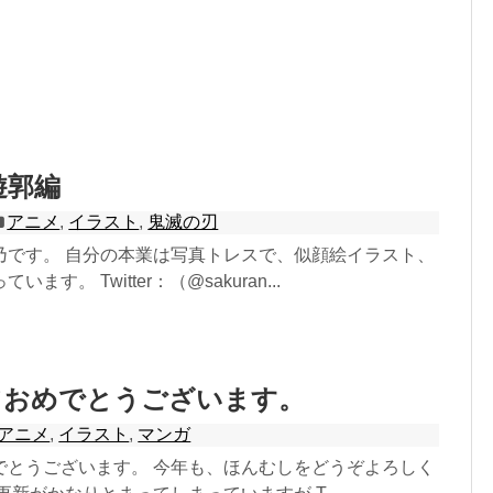
遊郭編
アニメ
,
イラスト
,
鬼滅の刃
乃です。 自分の本業は写真トレスで、似顔絵イラスト、
ます。 Twitter：（@sakuran...
ておめでとうございます。
アニメ
,
イラスト
,
マンガ
でとうございます。 今年も、ほんむしをどうぞよろしく