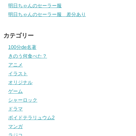
明日ちゃんのセーラー服
明日ちゃんのセーラー服 差分あり
カテゴリー
100分de名著
きのう何食べた？
アニメ
イラスト
オリジナル
ゲーム
シャーロック
ドラマ
ボイドテラリュウム2
マンガ
ラジコ