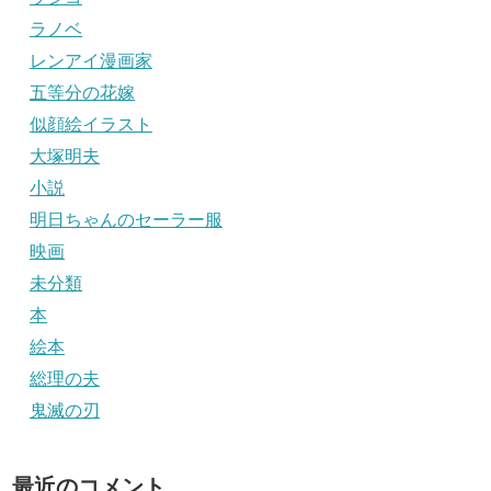
ラノベ
レンアイ漫画家
五等分の花嫁
似顔絵イラスト
大塚明夫
小説
明日ちゃんのセーラー服
映画
未分類
本
絵本
総理の夫
鬼滅の刃
最近のコメント