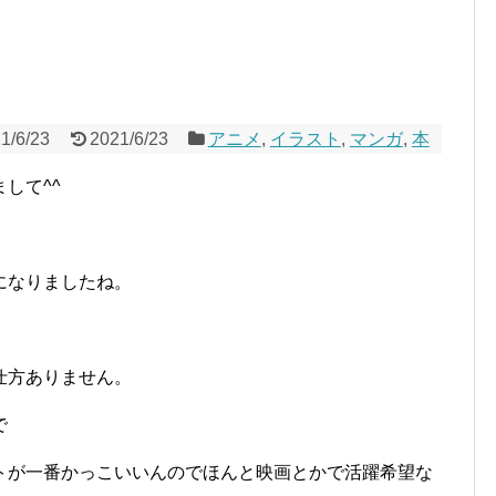
1/6/23
2021/6/23
アニメ
,
イラスト
,
マンガ
,
本
して^^
になりましたね。
仕方ありません。
で
トが一番かっこいいんのでほんと映画とかで活躍希望な