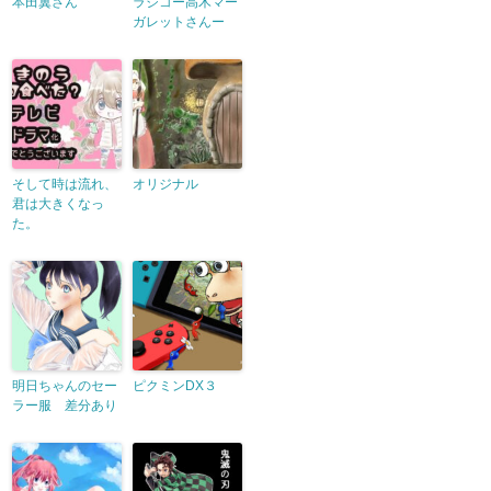
本田翼さん
ラジコー高木マー
ガレットさんー
そして時は流れ、
オリジナル
君は大きくなっ
た。
明日ちゃんのセー
ピクミンDX３
ラー服 差分あり