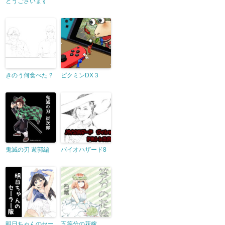
とうございます
きのう何食べた？
ピクミンDX３
鬼滅の刃 遊郭編
バイオハザード8
明日ちゃんのセー
五等分の花嫁