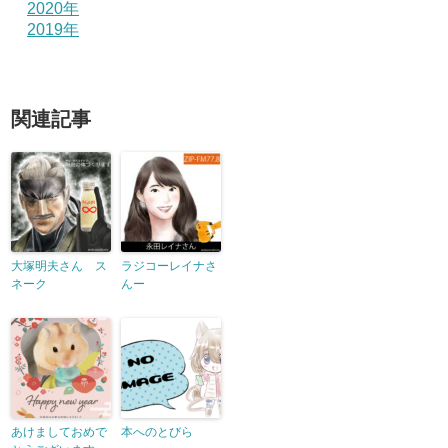
2020年
2019年
関連記事
大塚明夫さん ス
ラジコーレイナさ
ネーク
んー
あけましておめで
本へのとびら