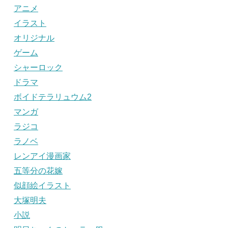
アニメ
イラスト
オリジナル
ゲーム
シャーロック
ドラマ
ボイドテラリュウム2
マンガ
ラジコ
ラノベ
レンアイ漫画家
五等分の花嫁
似顔絵イラスト
大塚明夫
小説