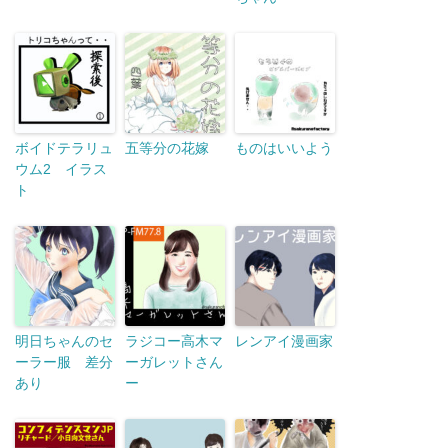
ボイドテラリュ
五等分の花嫁
ものはいいよう
ウム2 イラス
ト
明日ちゃんのセ
ラジコー高木マ
レンアイ漫画家
ーラー服 差分
ーガレットさん
あり
ー