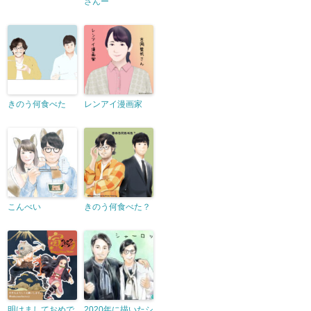
さんー
きのう何食べた
レンアイ漫画家
こんべい
きのう何食べた？
明けましておめで
2020年に描いたシ