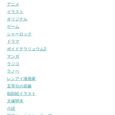
アニメ
イラスト
オリジナル
ゲーム
シャーロック
ドラマ
ボイドテラリュウム2
マンガ
ラジコ
ラノベ
レンアイ漫画家
五等分の花嫁
似顔絵イラスト
大塚明夫
小説