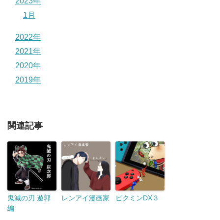
2023年
1月
2022年
2021年
2020年
2019年
関連記事
鬼滅の刃 遊郭
レンアイ漫画家
ピクミンDX３
編